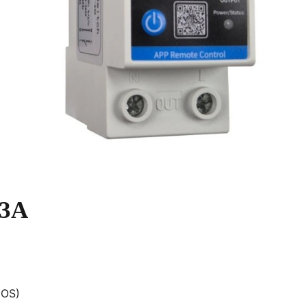
63A
iOS)