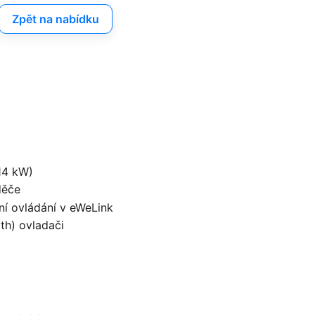
Zpět na nabídku
 14 kW)
děče
ní ovládání v eWeLink
th) ovladači